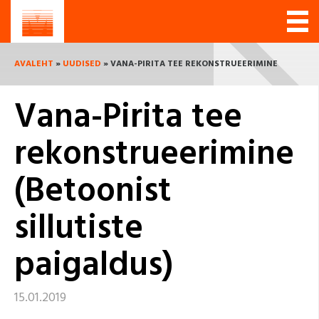
AVALEHT
»
UUDISED
» VANA-PIRITA TEE REKONSTRUEERIMINE
Vana-Pirita tee
(BETOONIST SILLUTISTE PAIGALDUS)
rekonstrueerimine
(Betoonist
sillutiste
paigaldus)
15.01.2019