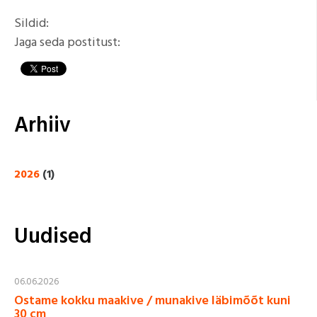
Sildid:
Jaga seda postitust:
Arhiiv
2026
(1)
Uudised
06.06.2026
Ostame kokku maakive / munakive läbimõõt kuni
30 cm